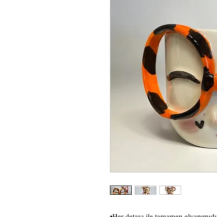
•Her detayı ile tamamen elyapımıdı