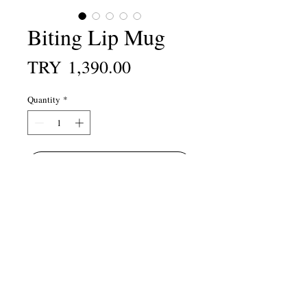
Biting Lip Mug
Price
TRY 1,390.00
Quantity
*
Add to Cart
Ürün Özellikleri
Tek adet kupa fiyatıdır.
220 ml hacmindedir.