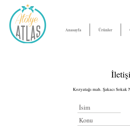
Anasayfa
Ürünler
İleti
Kozyatağı mah. Şakacı Sokak 